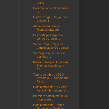
bask...
Cérémonie de citoyenneté
...
Carton rouge ...Toujours et
encore !!!
Alerte météo orange ...
Risques orageux
La yourte passagère au
centre de loisirs ...
Samedi 2 juin: Gala de
danses avec Oé danses
Sur l'agenda du maire et
des élus ...
Roller Freestyle : L'Oésien
Thomas Asselin sera
au...
Tennis de table : L'ESO
accède au Championnat
Régi...
Côté métropole : le 2 éme
festival international d...
Première saison pleine de
promesses ...
Coté métropole ...Après
Natur'oé en Oésie la