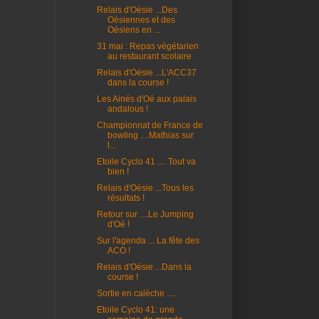
Relais d'Oésie ...Des
Oésiennes et des
Oésiens en ...
31 mai : Repas végétarien
au restaurant scolaire
Relais d'Oésie ...L'ACC37
dans la course !
Les Ainés d'Oé aux palais
andalous !
Championnat de France de
bowling ....Mathias sur
l...
Etoile Cyclo 41 .... Tout va
bien !
Relais d'Oésie ...Tous les
résultats !
Retour sur ....Le Jumping
d'Oé !
Sur l'agenda ... La fête des
ACO !
Relais d'Oésie ...Dans la
course !
Sortie en calèche ....
Etoile Cyclo 41: une