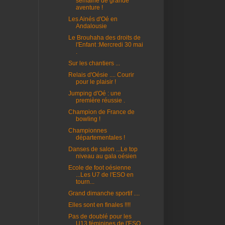
semaine de grande
aventure !
Les Ainés d'Oé en
Andalousie
Le Brouhaha des droits de
l'Enfant :Mercredi 30 mai
.
Sur les chantiers ...
Relais d'Oésie .... Courir
pour le plaisir !
Jumping d'Oé : une
première réussie .
Champion de France de
bowling !
Championnes
départementales !
Danses de salon ...Le top
niveau au gala oésien
Ecole de foot oésienne
...Les U7 de l'ESO en
tourn...
Grand dimanche sportif ....
Elles sont en finales !!!!
Pas de doublé pour les
U13 féminines de l'ESO