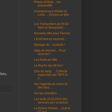
Relais d'Oésie ...les
préparatifs
Championnes d'Indre et
Loire .....Encore un titre
...
Les Trot'sentiers de l'ESO
dans le Beaujolais ....
Nouveau titre pour Perrine
L'ESO foot en tournois ...
Mariage de ...motards !
Gala de danses.....Pour
réserver !
Les Ainés en fête ....
La Ruche qui dit Oui !
Don du sang .... Collecte
llets,
organisée par l'EFS le
2...
Sur l'agenda du maire et
des élus ...
Sur les chantiers ....
Les tarifs 2018.2019 des
services péri scolaires :
Le Relais d'Oésie ...c'est le
27 mai