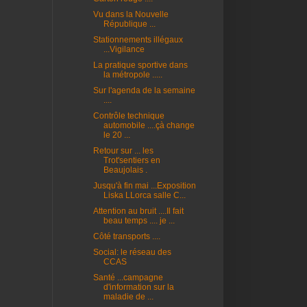
Vu dans la Nouvelle
République ...
Stationnements illégaux
...Vigilance
La pratique sportive dans
la métropole .....
Sur l'agenda de la semaine
....
Contrôle technique
automobile ....çà change
le 20 ...
Retour sur ... les
Trot'sentiers en
Beaujolais .
Jusqu'à fin mai ...Exposition
Liska LLorca salle C...
Attention au bruit ....Il fait
beau temps .... je ...
Côté transports ....
Social: le réseau des
CCAS
Santé ...campagne
d'information sur la
maladie de ...