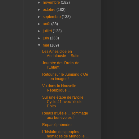
►
novembre
(182)
►
octobre
(182)
►
septembre
(138)
►
août
(88)
►
juillet
(123)
►
juin
(233)
▼
mai
(169)
Les Ainés d'oé en
Andalousie ... Suite ...
Journée des Droits de
l'Enfant
Retour sur le Jumping d'Oé
...en images !
Vu dans la Nouvelle
République ...
Sur une étape de l'Etoile
Cyclo 41 avec l'école
Dolto
Relais d'Oésie ...Hommage
aux bénévoles !
Repas éphémère ...
L'histoire des peuples
nomades de Mongolie ...