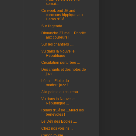
semai...
Ce week end :Grand
concours hippique aux
Haras d'Oé
Sur l'agenda ...
Dimanche 27 mai ...Priorité
aux coureurs !
Sur les chantiers ....
Vu dans la Nouvelle
République
Circulation perturbée ...
Des chants et des notes de
jazz ...
Léna ....Etoile du
modern'jazz !
A la pointe du couteau ....
Vu dans la Nouvelle
République ...
Relais d'Oésie ...Merci les
bénévoles !
Le Défi des Ecoles ....
Chez nos voisins ...
Carton rouge ....